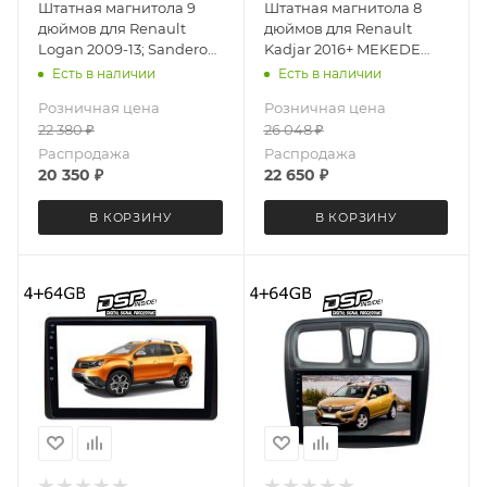
Штатная магнитола 9
Штатная магнитола 8
дюймов для Renault
дюймов для Renault
Logan 2009-13; Sandero
Kadjar 2016+ MEKEDE
2009-14 MEKEDE X20-W
X20-PRO 4033-6481
Есть в наличии
Есть в наличии
3732-6829 Android 13
(крутилки) Android 13
Розничная цена
Розничная цена
4+64 Gb 8 ядер Unisoc
4+64 Gb 8 ядер
22 380
₽
26 048
₽
9863A DSP
Распродажа
Распродажа
20 350
₽
22 650
₽
В КОРЗИНУ
В КОРЗИНУ