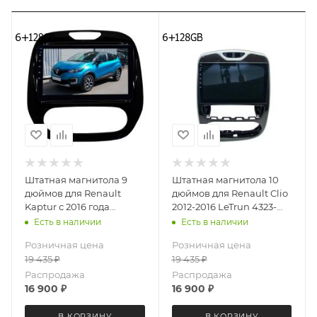
Штатная магнитола 9
Штатная магнитола 10
дюймов для Renault
дюймов для Renault Clio
Kaptur с 2016 года
2012-2016 LeTrun 4323-
(ручной климат) LeTrun
6493 Android 12 UIS8581А
Есть в наличии
Есть в наличии
2901-6494 Android 12
QLED 6+128 Gb
Розничная цена
Розничная цена
UIS8581A QLED 6+128 Gb
19 435
₽
19 435
₽
Распродажа
Распродажа
16 900
₽
16 900
₽
В КОРЗИНУ
В КОРЗИНУ