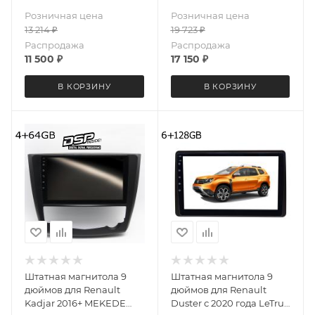
MEKEDE M150S 4202-
QLED 6+128 Gb
Розничная цена
Розничная цена
6199 Android 12 2+32 Gb
13 214
₽
19 723
₽
Распродажа
Распродажа
11 500
₽
17 150
₽
В КОРЗИНУ
В КОРЗИНУ
Штатная магнитола 9
Штатная магнитола 9
дюймов для Renault
дюймов для Renault
Kadjar 2016+ MEKEDE
Duster с 2020 года LeTrun