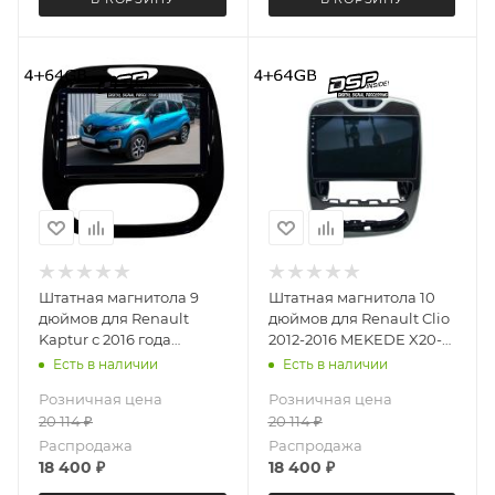
Штатная магнитола 9
Штатная магнитола 10
дюймов для Renault
дюймов для Renault Clio
Kaptur с 2016 года
2012-2016 MEKEDE X20-
(ручной климат)
W 4323-6828 Android 13
Есть в наличии
Есть в наличии
MEKEDE X20-W 2901-
4+64 Gb 8 ядер Unisoc
Розничная цена
Розничная цена
6829 Android 13 4+64 Gb
9863A DSP
20 114
₽
20 114
₽
8 ядер Unisoc 9863A DSP
Распродажа
Распродажа
18 400
₽
18 400
₽