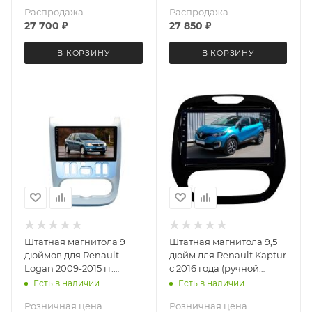
Распродажа
Распродажа
27 700
₽
27 850
₽
В КОРЗИНУ
В КОРЗИНУ
Штатная магнитола 9
Штатная магнитола 9,5
дюймов для Renault
дюйм для Renault Kaptur
Logan 2009-2015 гг.
с 2016 года (ручной
Sandero 2009-2014 гг.
климат) Teyes CC4 2901-
Есть в наличии
Есть в наличии
Teyes CC4L DTS 4115-6879
6875 экран 2K Android 13
Розничная цена
Розничная цена
Android 13 6+64 Gb
6+64 Gb