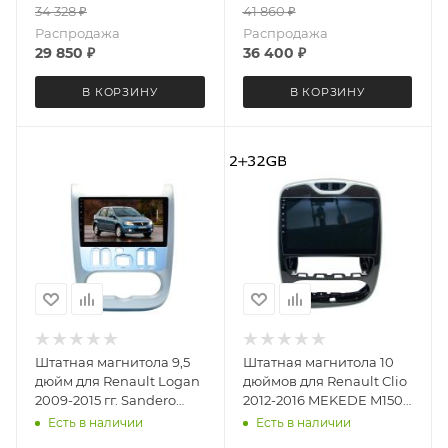
34 328
₽
41 860
₽
Распродажа
Распродажа
29 850
₽
36 400
₽
В КОРЗИНУ
В КОРЗИНУ
Штатная магнитола 9,5
Штатная магнитола 10
дюйм для Renault Logan
дюймов для Renault Clio
2009-2015 гг. Sandero
2012-2016 MEKEDE M150S
2009-2014 гг. Teyes CC4
4323-6199 Android 12 2+32
Есть в наличии
Есть в наличии
4115-6875 экран 2K
Gb