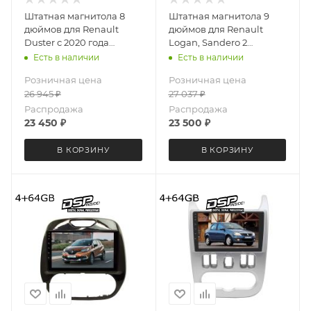
Штатная магнитола 8
Штатная магнитола 9
дюймов для Renault
дюймов для Renault
Duster с 2020 года
Logan, Sandero 2
MEKEDE X20-PRO 3820-
поколение с 2014 года
Есть в наличии
Есть в наличии
6481 (крутилки) Android
MEKEDE X20-PRO 4202-
Розничная цена
Розничная цена
13 4+64 Gb 8 ядер
6480 (крутилки) Android
26 945
₽
27 037
₽
13 4+64 Gb 8 ядер
Распродажа
Распродажа
23 450
₽
23 500
₽
В КОРЗИНУ
В КОРЗИНУ