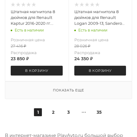
Штатная магнитола 8
Штатная магнитола 8
дюймов для Renault
дюймов для Renault
Kaptur 2016-2020 гг.
Logan 2009-13; Sandero
MEKEDE X20-PRO 3259-
2009-14 MEKEDE X20-
Есть в наличии
Есть в наличии
6481 (крутилки) Android
PRO 3732-6481
Розничная цена
Розничная цена
13 4+64 Gb 8 ядер
(крутилки) Android 13
27 416
₽
28 026
₽
4+64 Gb 8 ядер
Распродажа
Распродажа
23 850
₽
24 350
₽
В КОРЗИНУ
В КОРЗИНУ
ПОКАЗАТЬ ЕЩЕ
1
2
3
35
В интернет-магазине PlayAvto.ru большой выбор