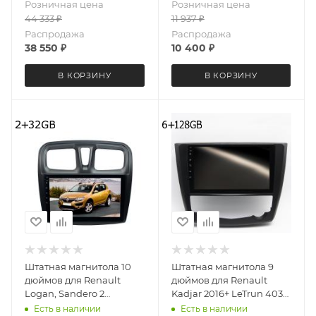
Розничная цена
Розничная цена
Android 13 6+64 Gb
44 333
₽
11 937
₽
Распродажа
Распродажа
38 550
₽
10 400
₽
В КОРЗИНУ
В КОРЗИНУ
Штатная магнитола 10
Штатная магнитола 9
дюймов для Renault
дюймов для Renault
Logan, Sandero 2
Kadjar 2016+ LeTrun 4033-
поколение с 2014 года
6494 Android 12 UIS8581A
Есть в наличии
Есть в наличии