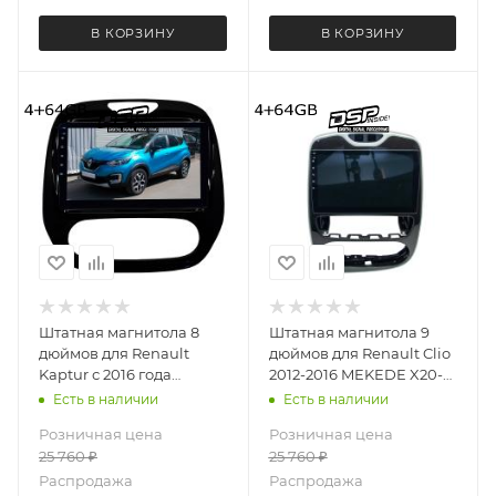
В КОРЗИНУ
В КОРЗИНУ
Штатная магнитола 8
Штатная магнитола 9
дюймов для Renault
дюймов для Renault Clio
Kaptur с 2016 года
2012-2016 MEKEDE X20-
(ручной климат)
PRO 4323-6480
Есть в наличии
Есть в наличии
MEKEDE X20-PRO 2901-
(крутилки) Android 13
Розничная цена
Розничная цена
6481 (крутилки) Android
4+64 Gb 8 ядер
25 760
₽
25 760
₽
13 4+64 Gb 8 ядер
Распродажа
Распродажа