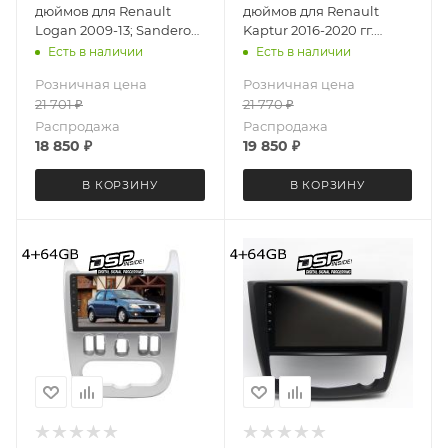
дюймов для Renault
дюймов для Renault
Logan 2009-13; Sandero
Kaptur 2016-2020 гг.
2009-14 LeTrun 3732-
MEKEDE X20-W 3259-
Есть в наличии
Есть в наличии
6494 Android 12 UIS8581A
6829 Android 13 4+64 Gb
Розничная цена
Розничная цена
QLED 6+128 Gb
8 ядер Unisoc 9863A DSP
21 701
₽
21 770
₽
Распродажа
Распродажа
18 850
₽
19 850
₽
В КОРЗИНУ
В КОРЗИНУ