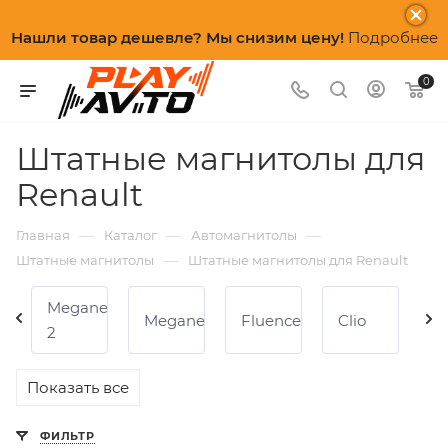
Нашли товар дешевле? Мы снизим цену!
Подробнее
0
Штатные магнитолы для
Renault
—
—
—
Главная
Каталог
Автомагнитолы
—
Штатные магнитолы
Штатные магнитолы для Renault
Megane
Megane
Fluence
Clio
D
2
Показать все
ФИЛЬТР