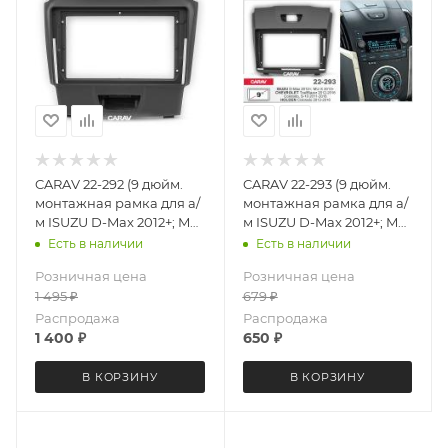
CARAV 22-292 (9 дюйм.
CARAV 22-293 (9 дюйм.
монтажная рамка для а/
монтажная рамка для а/
м ISUZU D-Max 2012+; MU-
м ISUZU D-Max 2012+; MU-
X 2013+ / CHEVROLET
X 2013+ / CHEVROLET
Есть в наличии
Есть в наличии
TrailBlazer, S-10 2012-16 /
TrailBlazer, S-10 2012-16 /
Розничная цена
Розничная цена
HOLDEN Colorado 2012-
HOLDEN Colorado 2012-
1 495
₽
679
₽
16 (Ver.1)
16 (Ver.2)
Распродажа
Распродажа
1 400
₽
650
₽
В КОРЗИНУ
В КОРЗИНУ