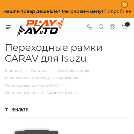
Нашли товар дешевле? Мы снизим цену!
Подробнее
0
Переходные рамки
CARAV для Isuzu
—
—
—
Главная
Каталог
Автомагнитолы
—
Магнитолы с переходными рамками
—
Переходные рамки CARAV
Переходные рамки CARAV для Isuzu
ФИЛЬТР