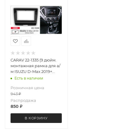
CARAV 22-1335 (9 дюйм.
монтажная рамка для а/
м ISUZU D-Max 2019+
(черный глянец)
Есть в наличии
Розничная цена
943
₽
Распродажа
850
₽
В КОРЗИНУ