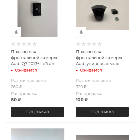
Плафон для
Плафон для
фронтальной камеры
фронтальной камеры
Audi Q7 2013+ LeTrun
Audi универсальная
3782
LeTrun 3783
Ожидается
Ожидается
Розничная цена
Розничная цена
260
₽
320
₽
Распродажа
Распродажа
80
₽
100
₽
ПОД ЗАКАЗ
ПОД ЗАКАЗ