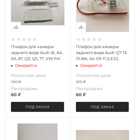
Плафон для камеры
Плафон для камеры
заднего вида Audi A1, A4,
заднего вида Audi Q7 13-
A5, A7, Q3, Q5, TT, VW Polo,
15 A6L A4 09-11 (LED)
Passat (под лампу)
Letrun 3439
Ожидается
Ожидается
LeTrun 3812
Розничная цена
Розничная цена
190
₽
210
₽
Распродажа
Распродажа
60
₽
60
₽
ПОД ЗАКАЗ
ПОД ЗАКАЗ