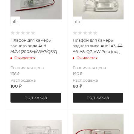
Плафон для камеры
Плафон для камеры
заднего вида Audi
заднего вида Audi A3, A4,
A1/A4(2008+)/A5/A7/Q3/Q5/TT/VW
A6, A8, Q7, VW Polo (под
Golf/Jetta/Passat/Polo/Touareg
лампу) LeTrun 3813
Ожидается
Ожидается
LeTrun 3776
Розничная цена
Розничная цена
138
₽
190
₽
Распродажа
Распродажа
100
₽
60
₽
ПОД ЗАКАЗ
ПОД ЗАКАЗ