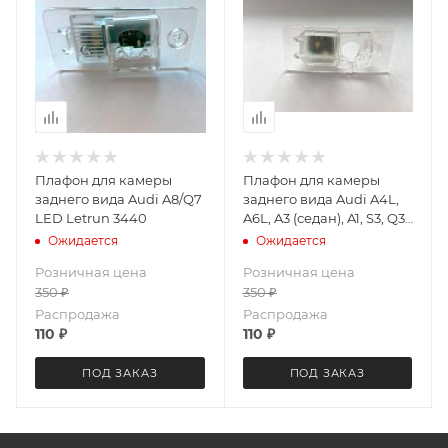
Плафон для камеры
Плафон для камеры
заднего вида Audi A8/Q7
заднего вида Audi A4L,
LED Letrun 3440
A6L, A3 (седан), A1, S3, Q3,
Q5, VW Polo Sedan (14 г.)
Ожидается
Ожидается
LeTrun 3765
Розничная цена
Розничная цена
350
₽
350
₽
Распродажа
Распродажа
110
₽
110
₽
ПОД ЗАКАЗ
ПОД ЗАКАЗ