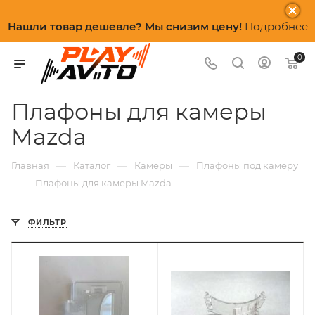
Нашли товар дешевле? Мы снизим цену!
Подробнее
0
Плафоны для камеры
Mazda
—
—
—
Главная
Каталог
Камеры
Плафоны под камеру
—
Плафоны для камеры Mazda
ФИЛЬТР