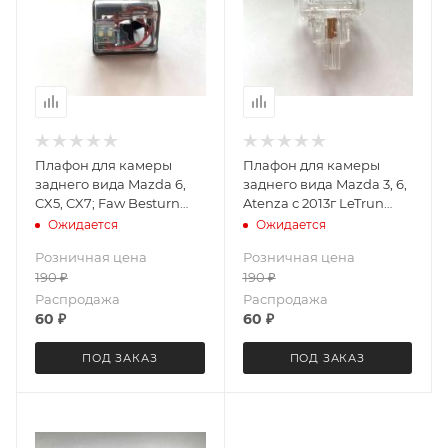
Плафон для камеры
Плафон для камеры
заднего вида Mazda 6,
заднего вида Mazda 3, 6,
CX5, CX7; Faw Besturn
Atenza с 2013г LeTrun
B50, X80 (LED) LeTrun
3681
Ожидается
Ожидается
3686
Розничная цена
Розничная цена
190
₽
190
₽
Распродажа
Распродажа
60
₽
60
₽
ПОД ЗАКАЗ
ПОД ЗАКАЗ