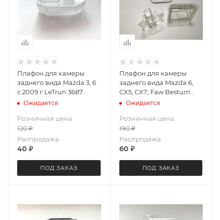
Плафон для камеры
Плафон для камеры
заднего вида Mazda 3, 6
заднего вида Mazda 6,
с 2009 г LeTrun 3687
CX5, CX7; Faw Besturn
B50, X80 (под лампу)
Ожидается
Ожидается
LeTrun 3800
Розничная цена
Розничная цена
120
₽
190
₽
Распродажа
Распродажа
40
₽
60
₽
ПОД ЗАКАЗ
ПОД ЗАКАЗ