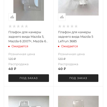
Плафон для камеры
Плафон для камеры
заднего вида Mazda 5,
заднего вида Mazda 5
Mazda 6 2007+, Mazda 6
LeTrun 3685
Wagon 2007+ CX-5 CX-7
Ожидается
Ожидается
CX-9 LeTrun 3688
Розничная цена
Розничная цена
120
₽
120
₽
Распродажа
Распродажа
40
₽
40
₽
ПОД ЗАКАЗ
ПОД ЗАКАЗ