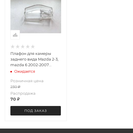
Плафон для камеры
заднего вида Mazda 2-3,
mazda 6 2002-2007
LeTrun 3680
Ожидается
Розничная цена
230
₽
Распродажа
70
₽
ПОД ЗАКАЗ