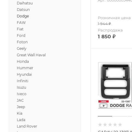
Арт.: 0000000544
Daihatsu
Datsun
Dodge
Розничная цена
FAW
1 944
₽
Fiat
Распродажа
Ford
1 850
₽
Foton
Geely
Great Wall Haval
Honda
Hummer
Hyundai
Infiniti
Isuzu
Iveco
JAC
Jeep
Kia
Lada
Land Rover