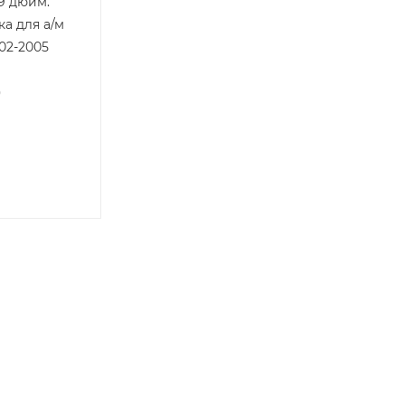
(9 дюйм.
а для а/м
02-2005
0