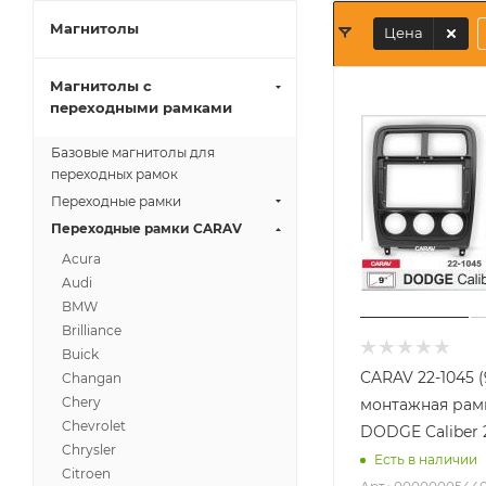
Магнитолы
Цена
Магнитолы с
переходными рамками
Базовые магнитолы для
переходных рамок
Переходные рамки
Переходные рамки CARAV
Acura
Audi
BMW
Brilliance
Buick
CARAV 22-1045 
Changan
Chery
монтажная рамк
Chevrolet
DODGE Caliber 
Chrysler
Есть в наличии
Citroen