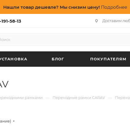
Нашли товар дешевле? Мы снизим цену!
Подробнее
-191-58-13
Доставим лю
УСТАНОВКА
БЛОГ
ПОКУПАТЕЛЯМ
AV
—
—
переходными рамками
Переходные рамки CARAV
Перехо
вание)