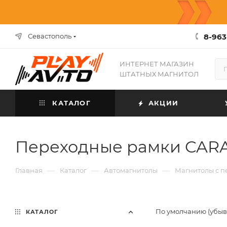
8-963
Севастополь
ИНТЕРНЕТ МАГАЗИН
ШТАТНЫХ МАГНИТОЛ
КАТАЛОГ
АКЦИИ
Переходные рамки CAR
—
—
—
Главная
Каталог
Автомагнитолы
Магнитолы с 
По умолчанию (убы
КАТАЛОГ