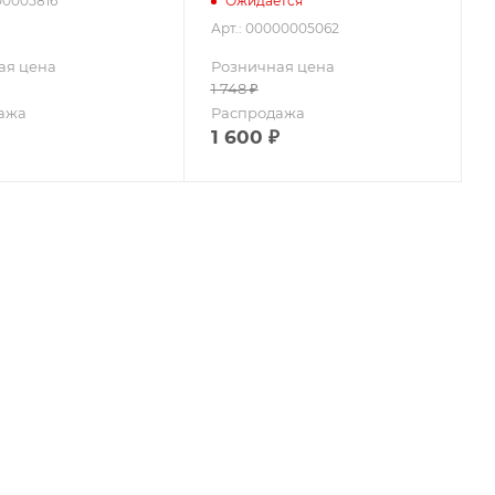
00005816
Ожидается
Арт.: 00000005062
ая цена
Розничная цена
1 748
₽
ажа
Распродажа
1 600
₽