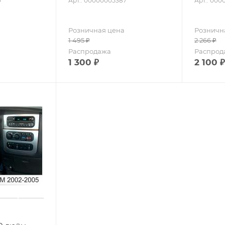
0
Арт.: 00000005387
Арт.: 000
Розничная цена
Розничн
1 495
₽
2 266
₽
Распродажа
Распрод
1 300
₽
2 100
₽