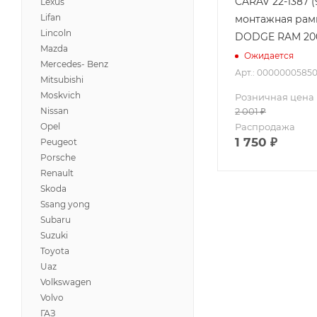
CARAV 22-1387 
Lexus
Lifan
монтажная рамк
Lincoln
DODGE RAM 20
Mazda
Ожидается
Mercedes- Benz
Арт.: 0000000585
Mitsubishi
Moskvich
Розничная цена
Nissan
2 001
₽
Opel
Распродажа
1 750
₽
Peugeot
Porsche
Renault
Skoda
Ssang yong
Subaru
Suzuki
Toyota
Uaz
Volkswagen
Volvo
ГАЗ