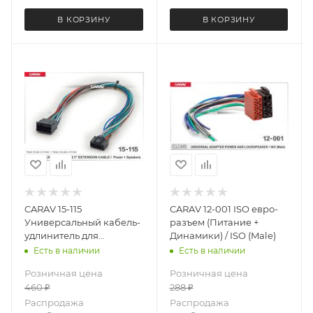
В КОРЗИНУ
В КОРЗИНУ
CARAV 15-115
CARAV 12-001 ISO евро-
Универсальный кабель-
разъем (Питание +
удлинитель для
Динамики) / ISO (Male)
подключения Android
Есть в наличии
Есть в наличии
магнитол 16-
Розничная цена
Розничная цена
pin(22x10mm) (f) -> 16-
460
₽
288
₽
pin(22x10mm) (m) / длина
40 cm
Распродажа
Распродажа