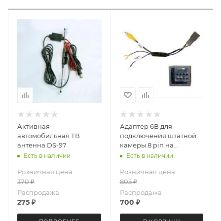
Активная
Адаптер 6В для
автомобильная ТВ
подключения штатной
антенна DS-97
камеры 8 pin на
японских автомобилях
Есть в наличии
Есть в наличии
LeTrun 6216
Розничная цена
Розничная цена
370
₽
805
₽
Распродажа
Распродажа
275
₽
700
₽