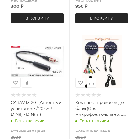
Распродажа
Распродажа
300
₽
950
₽
В КОРЗИНУ
В КОРЗИНУ
CARAV 13-201 (Антенный
Комплект проводов для
удлинитель / 20 см /
базы (Gps,
DIN(f) - DIN(m)
микрофон,тюльпаны,USB)
Letrun 3649
Есть в наличии
Есть в наличии
Розничная цена
Розничная цена
288
₽
805
₽