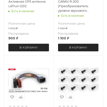
Активная GPS антенна
CARAV R-200
LeTrun 0212
(Преобразователь
уровня звукового
Есть в наличии
сигнала 2-канальный /
Есть в наличии
Hi -> Low / поканальная
Розничная цена
Розничная цена
регулировка
1 012
₽
1 150
₽
Распродажа
Распродажа
900
₽
1 100
₽
В КОРЗИНУ
В КОРЗИНУ