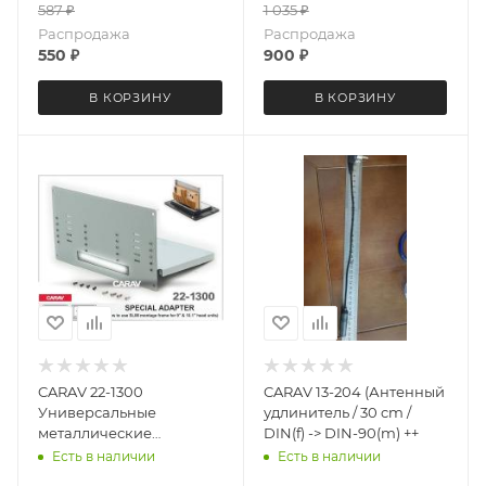
587
₽
1 035
₽
Распродажа
Распродажа
550
₽
900
₽
В КОРЗИНУ
В КОРЗИНУ
CARAV 22-1300
CARAV 13-204 (Антенный
Универсальные
удлинитель / 30 cm /
металлические
DIN(f) -> DIN-90(m) ++
крепления заднего
Есть в наличии
Есть в наличии
радиатора 9" / 10"