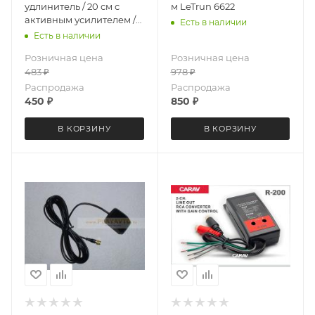
удлинитель / 20 см с
м LeTrun 6622
активным усилителем /
Есть в наличии
DIN(f) - DIN(m)
Есть в наличии
Розничная цена
Розничная цена
483
₽
978
₽
Распродажа
Распродажа
450
₽
850
₽
В КОРЗИНУ
В КОРЗИНУ