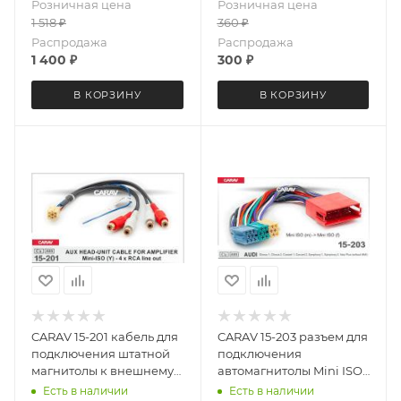
Розничная цена
Розничная цена
магнитол для
1 518
₽
360
₽
нестандартной
установки
Распродажа
Распродажа
1 400
₽
300
₽
В КОРЗИНУ
В КОРЗИНУ
CARAV 15-201 кабель для
CARAV 15-203 разъем для
подключения штатной
подключения
магнитолы к внешнему
автомагнитолы Mini ISO
усилителю Mini-ISO (Y) -
(Male) - Mini ISO (Female)
Есть в наличии
Есть в наличии