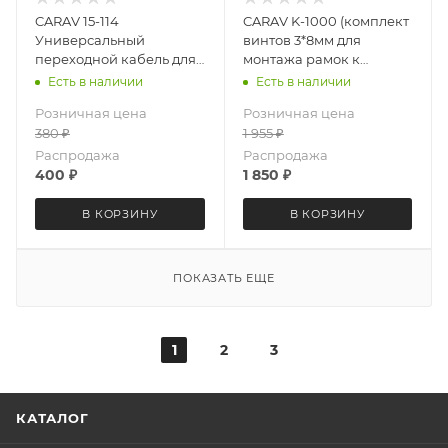
CARAV 15-114
CARAV K-1000 (комплект
Универсальный
винтов 3*8мм для
переходной кабель для
монтажа рамок к
подключения Android
базовым магнитолам
Есть в наличии
Есть в наличии
магнитол 16-
1000 шт.)
Розничная цена
Розничная цена
pin(22x10mm) (f) ->
380
₽
1 955
₽
ISO(m) / длина 15 cm
Распродажа
Распродажа
400
₽
1 850
₽
В КОРЗИНУ
В КОРЗИНУ
ПОКАЗАТЬ ЕЩЕ
1
2
3
КАТАЛОГ