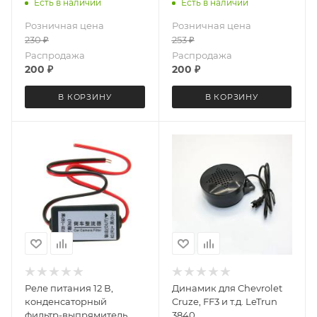
Есть в наличии
Есть в наличии
Розничная цена
Розничная цена
230
₽
253
₽
Распродажа
Распродажа
200
₽
200
₽
В КОРЗИНУ
В КОРЗИНУ
Реле питания 12 В,
Динамик для Chevrolet
конденсаторный
Cruze, FF3 и т.д. LeTrun
фильтр-выпрямитель
3840