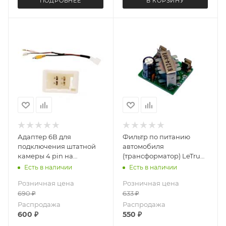
ПОДРОБНЕЕ
В КОРЗИНУ
Адаптер 6В для
Фильтр по питанию
подключения штатной
автомобиля
камеры 4 pin на
(трансформатор) LeTrun
японских автомобилях
3903
Есть в наличии
Есть в наличии
LeTrun 6217
Розничная цена
Розничная цена
690
₽
633
₽
Распродажа
Распродажа
600
₽
550
₽