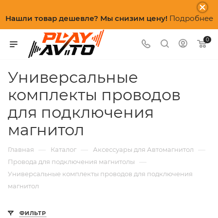
Нашли товар дешевле? Мы снизим цену!
Подробнее
0
Универсальные
комплекты проводов
для подключения
магнитол
—
—
—
Главная
Каталог
Аксессуары для Автомагнитол
—
Провода для подключения магнитолы
Универсальные комплекты проводов для подключения
магнитол
ФИЛЬТР