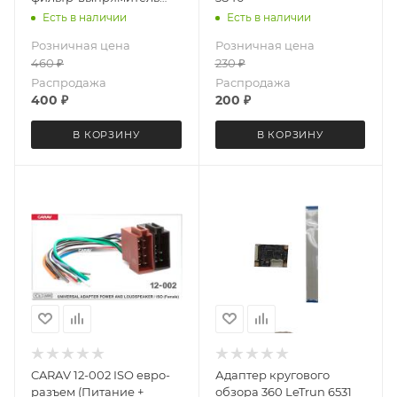
для камеры заднего
Есть в наличии
Есть в наличии
вида автомобиля LeTrun
Розничная цена
Розничная цена
6871
460
₽
230
₽
Распродажа
Распродажа
400
₽
200
₽
В КОРЗИНУ
В КОРЗИНУ
CARAV 12-002 ISO евро-
Адаптер кругового
разъем (Питание +
обзора 360 LeTrun 6531