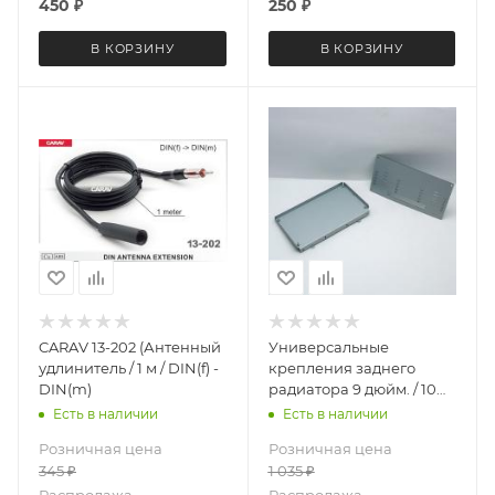
450
₽
250
₽
В КОРЗИНУ
В КОРЗИНУ
CARAV 13-202 (Антенный
Универсальные
удлинитель / 1 м / DIN(f) -
крепления заднего
DIN(m)
радиатора 9 дюйм. / 10
дюйм. магнитол для
Есть в наличии
Есть в наличии
нестандартой установки
Розничная цена
Розничная цена
LeTrun 4640 (аналог
345
₽
1 035
₽
CARAV 22-1300)