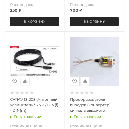
Распродажа
Распродажа
250
₽
700
₽
В КОРЗИНУ
В КОРЗИНУ
CARAV 13-203 (Антенный
Преобразователь
удлинитель / 3,5 м / DIN(f)
выходов (конвертер)
- DIN(m)
сигнала высокого
уровня в сигнал низкого
Есть в наличии
Есть в наличии
уровня (RCA) LeTrun 1927
Розничная цена
Розничная цена