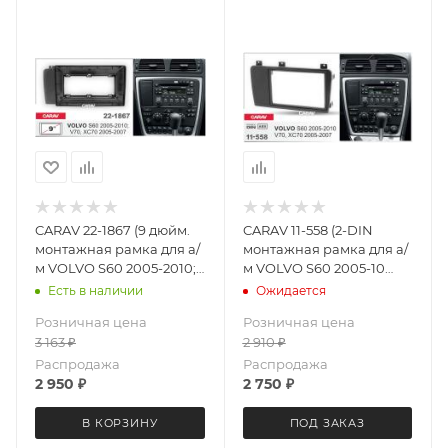
CARAV 22-1867 (9 дюйм.
CARAV 11-558 (2-DIN
монтажная рамка для а/
монтажная рамка для а/
м VOLVO S60 2005-2010;
м VOLVO S60 2005-10
V70, XC70 2005-2007
V70, XC70 2005-07
Есть в наличии
Ожидается
Розничная цена
Розничная цена
3 163
₽
2 910
₽
Распродажа
Распродажа
2 950
₽
2 750
₽
В КОРЗИНУ
ПОД ЗАКАЗ