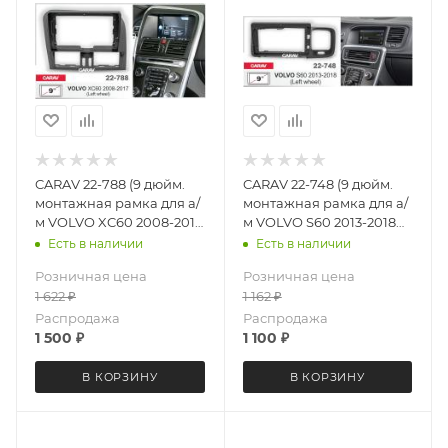
CARAV 22-788 (9 дюйм.
CARAV 22-748 (9 дюйм.
монтажная рамка для а/
монтажная рамка для а/
м VOLVO XC60 2008-2017
м VOLVO S60 2013-2018
(левый руль)
(левый руль)
Есть в наличии
Есть в наличии
Розничная цена
Розничная цена
1 622
₽
1 162
₽
Распродажа
Распродажа
1 500
₽
1 100
₽
В КОРЗИНУ
В КОРЗИНУ