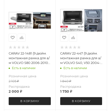
CARAV 22-1481 (9 дюйм.
CARAV 22-447 (9 дюйм.
монтажная рамка для а/
монтажная рамка для а/
м VOLVO S80 2006-2010
м VOLVO S40, V50 2004-
(руль слева с экраном)
2012; C30, C70 2006-2013)
Есть в наличии
Есть в наличии
Розничная цена
Розничная цена
2 105
₽
1 840
₽
Распродажа
Распродажа
2 000
₽
1 750
₽
В КОРЗИНУ
В КОРЗИНУ