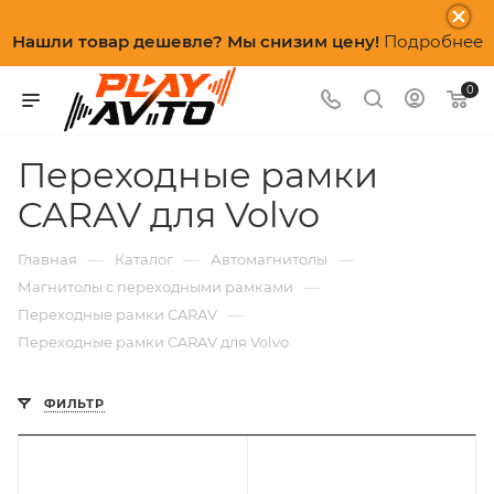
Нашли товар дешевле? Мы снизим цену!
Подробнее
0
Переходные рамки
CARAV для Volvo
—
—
—
Главная
Каталог
Автомагнитолы
—
Магнитолы с переходными рамками
—
Переходные рамки CARAV
Переходные рамки CARAV для Volvo
ФИЛЬТР