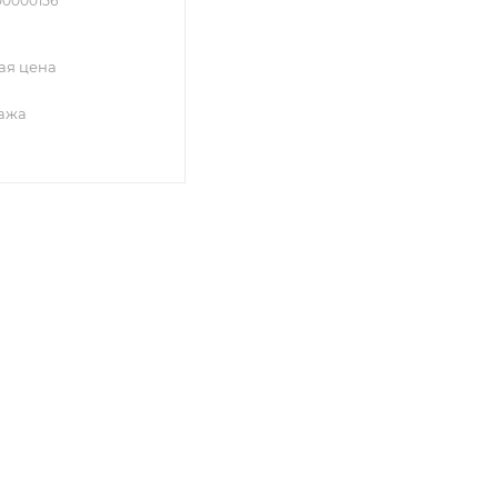
00000156
ая цена
ажа