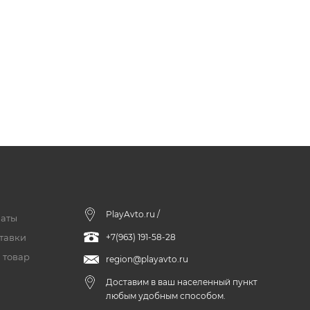
PlayAvto.ru /
латы
тавки
+7(963) 191-58-28
 товар
region@playavto.ru
Доставим в ваш населенный пункт
любым удобным способом.