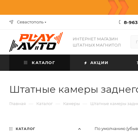
8-963
Севастополь
ИНТЕРНЕТ МАГАЗИН
ШТАТНЫХ МАГНИТОЛ
КАТАЛОГ
АКЦИИ
Штатные камеры заднег
—
—
—
Главная
Каталог
Камеры
Штатные камеры задн
По умолчанию (убы
КАТАЛОГ