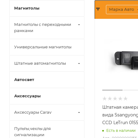
Магнитолы
Марка Авто
Магнитолы с переходными
рамками
Универсальные магнитолы
Штатные автомагнитолы
Автосвет
Аксессуары
Штатная камера
Аксессуары Carav
вида Ssangyong
CCD LeTrun 015
Пульты,чехлы для
Есть в наличии
сигнализации