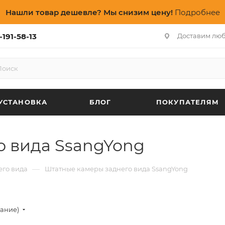
Нашли товар дешевле? Мы снизим цену!
Подробнее
-191-58-13
Доставим лю
УСТАНОВКА
БЛОГ
ПОКУПАТЕЛЯМ
о вида SsangYong
—
его вида
Штатные камеры заднего вида SsangYong
вание)