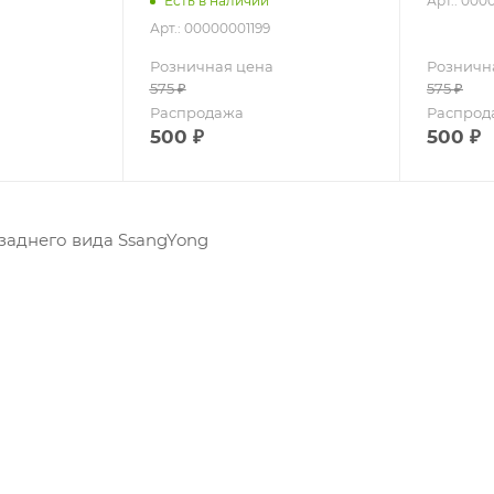
Арт.: 000
Есть в наличии
Арт.: 00000001199
Розничная цена
Розничн
575
₽
575
₽
Распродажа
Распрод
500
₽
500
₽
заднего вида SsangYong