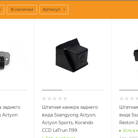
В наличии
Артикул
 заднего
Штатная камера заднего
Штатная
 Actyon
вида Ssangyong Actyon,
вида Ss
5
Actyon Sports, Korando
CCD LeTrun 1199
Есть в 