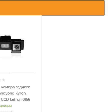
 камера заднего
angyong Kyron,
Rexton 2 CCD Letrun 0156
наличии