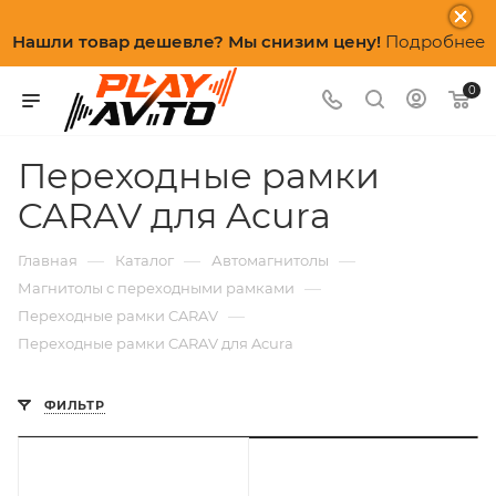
Нашли товар дешевле? Мы снизим цену!
Подробнее
0
Переходные рамки
CARAV для Acura
—
—
—
Главная
Каталог
Автомагнитолы
—
Магнитолы с переходными рамками
—
Переходные рамки CARAV
Переходные рамки CARAV для Acura
ФИЛЬТР