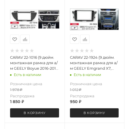
CARAV 22-1016 (9 дюйм.
CARAV 22-1924 (9 дюйм.
монтажная рамка для а/
монтажная рамка для а/
м GEELY Boyue 2016-2018;
м GEELY Emgrand X7,
Atlas 2017+
EX7 2013-2018
Есть в наличии
Есть в наличии
Розничная цена
Розничная цена
1 978
₽
1 012
₽
Распродажа
Распродажа
1 850
₽
950
₽
В КОРЗИНУ
В КОРЗИНУ