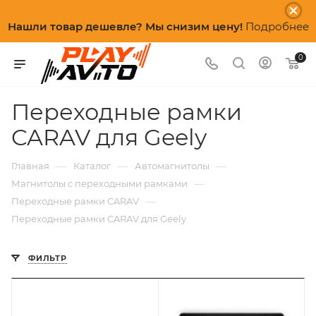
Нашли товар дешевле? Мы снизим цену!
Подробнее
0
Переходные рамки
CARAV для Geely
—
—
—
Главная
Каталог
Автомагнитолы
—
Магнитолы с переходными рамками
—
Переходные рамки CARAV
Переходные рамки CARAV для Geely
ФИЛЬТР