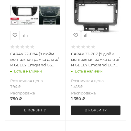
CARAV 22-1184 (9 дюйм.
CARAV 22-707 (9 дюйм.
монтажная рамка для а/
монтажная рамка для а/
м GEELY Emgrand GS
м GEELY Emgrand EC7
2016+; GL 2016-2020
2014-16, Emgrand 7 2016+
Есть в наличии
Есть в наличии
Розничная цена
Розничная цена
794
₽
1 415
₽
Распродажа
Распродажа
750
₽
1 350
₽
В КОРЗИНУ
В КОРЗИНУ