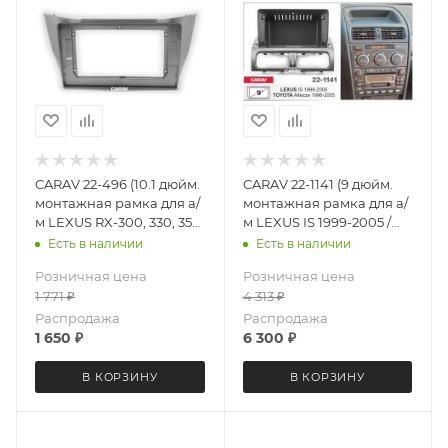
CARAV 22-496 (10.1 дюйм.
CARAV 22-1141 (9 дюйм.
монтажная рамка для а/
монтажная рамка для а/
м LEXUS RX-300, 330, 350,
м LEXUS IS 1999-2005 /
400h 2003-09 / TOYOTA
TOYOTA Altezza 1998-
Есть в наличии
Есть в наличии
Harrier 2003-09
2005)
Розничная цена
Розничная цена
1 771
₽
4 313
₽
Распродажа
Распродажа
1 650
₽
6 300
₽
В КОРЗИНУ
В КОРЗИНУ