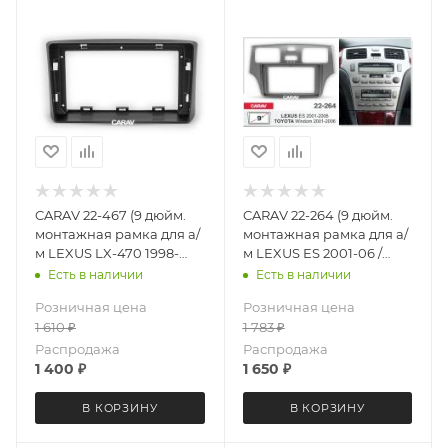
CARAV 22-467 (9 дюйм.
CARAV 22-264 (9 дюйм.
монтажная рамка для а/
монтажная рамка для а/
м LEXUS LX-470 1998-
м LEXUS ES 2001-06 /
2002
TOYOTA Windom 2001-06
Есть в наличии
Есть в наличии
(серая)
Розничная цена
Розничная цена
1 610
₽
1 783
₽
Распродажа
Распродажа
1 400
₽
1 650
₽
В КОРЗИНУ
В КОРЗИНУ