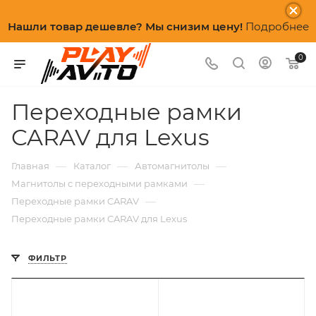
Нашли товар дешевле? Мы снизим цену!
Подробнее
0
Переходные рамки
CARAV для Lexus
—
—
—
Главная
Каталог
Автомагнитолы
—
Магнитолы с переходными рамками
—
Переходные рамки CARAV
Переходные рамки CARAV для Lexus
ФИЛЬТР