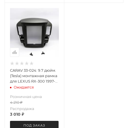
CARAV 33-024: 9.7 дюйм.
(Tesla) монтажная рамка
для LEXUS RX-300 1997-
2003 / TOYOTA Harrier
Ожидается
1997-2003
Розничная цена
4 210
₽
Распродажа
3 010
₽
ПОД ЗАКАЗ