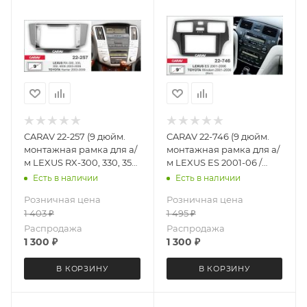
CARAV 22-257 (9 дюйм.
CARAV 22-746 (9 дюйм.
монтажная рамка для а/
монтажная рамка для а/
м LEXUS RX-300, 330, 350,
м LEXUS ES 2001-06 /
400h 2003-09 / TOYOTA
TOYOTA Windom 2001-06
Есть в наличии
Есть в наличии
Harrier 2003-09
(черная)
Розничная цена
Розничная цена
1 403
₽
1 495
₽
Распродажа
Распродажа
1 300
₽
1 300
₽
В КОРЗИНУ
В КОРЗИНУ