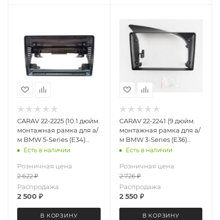
CARAV 22-2225 (10.1 дюйм.
CARAV 22-2241 (9 дюйм.
монтажная рамка для а/
монтажная рамка для а/
м BMW 5-Series (E34)
м BMW 3-Series (E36)
1987-1996
1990-2000 (левый руль)
Есть в наличии
Есть в наличии
Розничная цена
Розничная цена
2 622
₽
2 726
₽
Распродажа
Распродажа
2 500
₽
2 550
₽
В КОРЗИНУ
В КОРЗИНУ