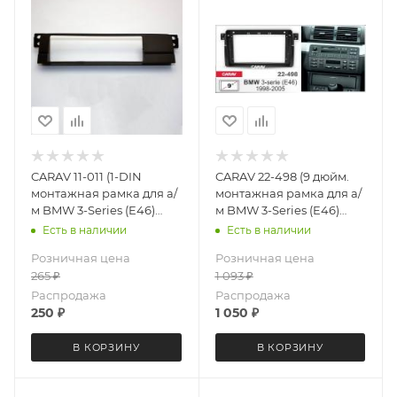
CARAV 11-011 (1-DIN
CARAV 22-498 (9 дюйм.
монтажная рамка для а/
монтажная рамка для а/
м BMW 3-Series (E46)
м BMW 3-Series (E46)
1998-2005)
1998-2005
Есть в наличии
Есть в наличии
Розничная цена
Розничная цена
265
₽
1 093
₽
Распродажа
Распродажа
250
₽
1 050
₽
В КОРЗИНУ
В КОРЗИНУ