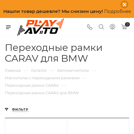
Нашли товар дешевле? Мы снизим цену!
Подробнее
0
Переходные рамки
CARAV для BMW
—
—
—
Главная
Каталог
Автомагнитолы
—
Магнитолы с переходными рамками
—
Переходные рамки CARAV
Переходные рамки CARAV для BMW
ФИЛЬТР