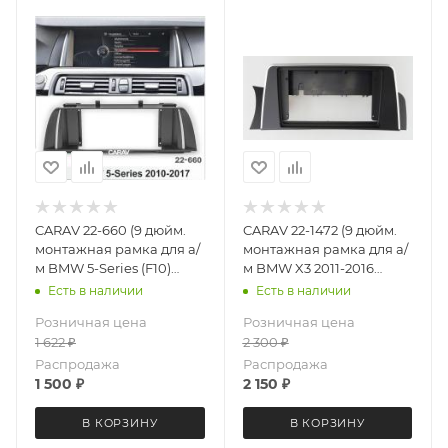
CARAV 22-660 (9 дюйм.
CARAV 22-1472 (9 дюйм.
монтажная рамка для а/
монтажная рамка для а/
м BMW 5-Series (F10)
м BMW X3 2011-2016
2010-2017
(левый руль)
Есть в наличии
Есть в наличии
Розничная цена
Розничная цена
1 622
₽
2 300
₽
Распродажа
Распродажа
1 500
₽
2 150
₽
В КОРЗИНУ
В КОРЗИНУ