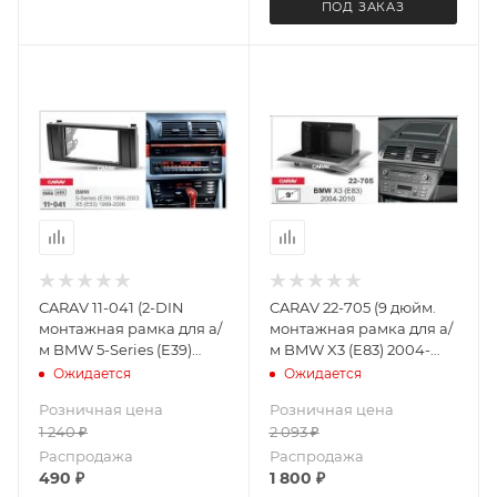
ПОД ЗАКАЗ
CARAV 11-041 (2-DIN
CARAV 22-705 (9 дюйм.
монтажная рамка для а/
монтажная рамка для а/
м BMW 5-Series (E39)
м BMW X3 (E83) 2004-
1995-2003; X5 (E53) 1999-
2010
Ожидается
Ожидается
2006
Розничная цена
Розничная цена
1 240
₽
2 093
₽
Распродажа
Распродажа
490
₽
1 800
₽