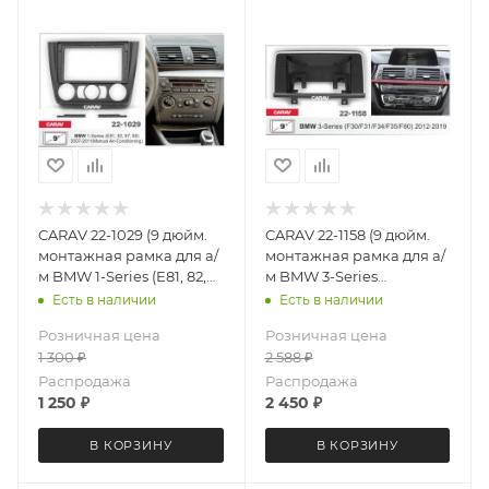
CARAV 22-1029 (9 дюйм.
CARAV 22-1158 (9 дюйм.
монтажная рамка для а/
монтажная рамка для а/
м BMW 1-Series (E81, 82,
м BMW 3-Series
87, 88) 2007-2011)
(F30/F31/F34/F35/F80)
Есть в наличии
Есть в наличии
(кондиционер)
2012-2019
Розничная цена
Розничная цена
1 300
₽
2 588
₽
Распродажа
Распродажа
1 250
₽
2 450
₽
В КОРЗИНУ
В КОРЗИНУ