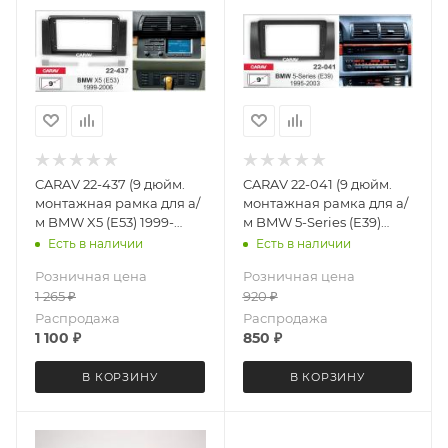
CARAV 22-437 (9 дюйм.
CARAV 22-041 (9 дюйм.
монтажная рамка для а/
монтажная рамка для а/
м BMW X5 (E53) 1999-
м BMW 5-Series (E39)
2006
1995-2003; X5 (E53) 1999-
Есть в наличии
Есть в наличии
2006
Розничная цена
Розничная цена
1 265
₽
920
₽
Распродажа
Распродажа
1 100
₽
850
₽
В КОРЗИНУ
В КОРЗИНУ