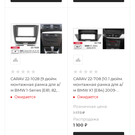
CARAV 22-1028 (9 дюйм.
CARAV 22-708 (10.1 дюйм.
монтажная рамка для а/
монтажная рамка для а/
м BMW 1-Series (E81, 82,
м BMW X1 (E84) 2009-
87, 88) 2007-2011 (климат)
2015
Ожидается
Ожидается
Розничная цена
1 173
₽
Распродажа
1 100
₽