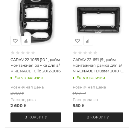
CARAV 22-1055 (10.1 дюйм.
CARAV 22-691 (9 дюйм.
монтажная рамка для а/
монтажная рамка для а/
м RENAULT Clio 2012-2016
м RENAULT Duster 2010+;
KWID 2017+; Logan 2013+;
Есть в наличии
Есть в наличии
Sandero 2012+ / DACIA
Розничная цена
Розничная цена
Duster 2013
2 760
₽
1 047
₽
Распродажа
Распродажа
2 600
₽
950
₽
В КОРЗИНУ
В КОРЗИНУ