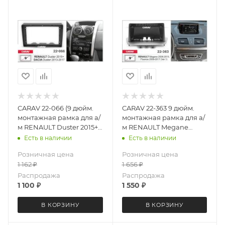
CARAV 22-066 (9 дюйм.
CARAV 22-363 9 дюйм.
монтажная рамка для а/
монтажная рамка для а/
м RENAULT Duster 2015+ /
м RENAULT Megane
DACIA Duster 2013-17
2008-2015, Fluence 2009-
Есть в наличии
Есть в наличии
(Ver.1)
2017
Розничная цена
Розничная цена
1 162
₽
1 656
₽
Распродажа
Распродажа
1 100
₽
1 550
₽
В КОРЗИНУ
В КОРЗИНУ