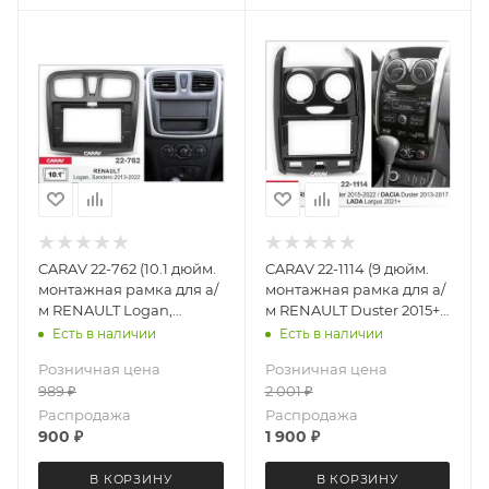
CARAV 22-762 (10.1 дюйм.
CARAV 22-1114 (9 дюйм.
монтажная рамка для а/
монтажная рамка для а/
м RENAULT Logan,
м RENAULT Duster 2015+
Sandero 2013-2018)
(Ver.2) / LADA Largus
Есть в наличии
Есть в наличии
2021+
Розничная цена
Розничная цена
989
₽
2 001
₽
Распродажа
Распродажа
900
₽
1 900
₽
В КОРЗИНУ
В КОРЗИНУ