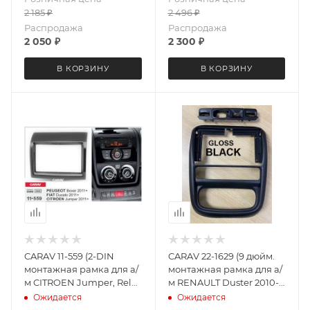
2 185
₽
2 496
₽
Распродажа
Распродажа
2 050
₽
2 300
₽
В КОРЗИНУ
В КОРЗИНУ
CARAV 11-559 (2-DIN
CARAV 22-1629 (9 дюйм.
монтажная рамка для а/
монтажная рамка для а/
м CITROEN Jumper, Relay
м RENAULT Duster 2010-
2011+ / PEUGEOT Boxer
2015 (левый руль / ver.2 /
Ожидается
Ожидается
2011+ / FIAT Ducato 2011+
черный лак)