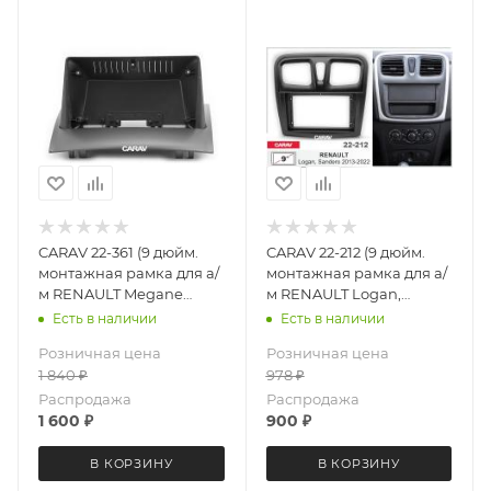
CARAV 22-361 (9 дюйм.
CARAV 22-212 (9 дюйм.
монтажная рамка для а/
монтажная рамка для а/
м RENAULT Megane
м RENAULT Logan,
2002-2009
Sandero 2013-2022
Есть в наличии
Есть в наличии
Розничная цена
Розничная цена
1 840
₽
978
₽
Распродажа
Распродажа
1 600
₽
900
₽
В КОРЗИНУ
В КОРЗИНУ