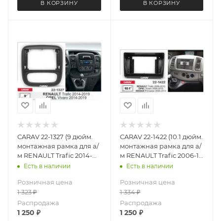
В КОРЗИНУ
В КОРЗИНУ
CARAV 22-1327 (9 дюйм.
CARAV 22-1422 (10.1 дюйм.
монтажная рамка для а/
монтажная рамка для а/
м RENAULT Trafic 2014-
м RENAULT Trafic 2006-10
2019 OPEL Vivaro 2014-
/ OPEL Vivaro 2006-10 /
Есть в наличии
Есть в наличии
2019
NISSAN Primastar 2006-
Розничная цена
Розничная цена
14
1 323
₽
1 334
₽
Распродажа
Распродажа
1 250
₽
1 250
₽