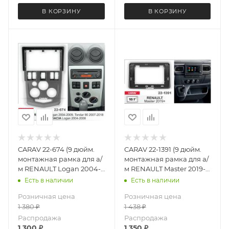
В КОРЗИНУ
В КОРЗИНУ
CARAV 22-674 (9 дюйм.
CARAV 22-1391 (9 дюйм.
монтажная рамка для а/
монтажная рамка для а/
м RENAULT Logan 2004-
м RENAULT Master 2019-
2009, Tondar 90 2007+ /
2024
Есть в наличии
Есть в наличии
DACIA Logan 2004-2008
Розничная цена
Розничная цена
1 380
₽
1 438
₽
Распродажа
Распродажа
1 300
₽
1 350
₽