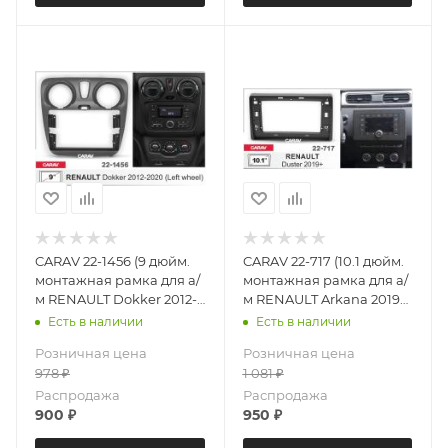
CARAV 22-1456 (9 дюйм.
CARAV 22-717 (10.1 дюйм.
монтажная рамка для а/
монтажная рамка для а/
м RENAULT Dokker 2012-
м RENAULT Arkana 2019+;
2020 (только для а/м с
Duster 2019+
Есть в наличии
Есть в наличии
рулем слева)
Розничная цена
Розничная цена
978
₽
1 081
₽
Распродажа
Распродажа
900
₽
950
₽