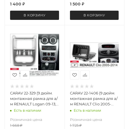
1 400
₽
1 500
₽
В КОРЗИНУ
В КОРЗИНУ
CARAV 22-329 (9 дюйм.
CARAV 22-1406 (9 дюйм.
монтажная рамка для а/
монтажная рамка для а/
м RENAULT Logan 09-13;
м RENAULT Clio 2005-
Sandero 07-11 / NISSAN
2014
Есть в наличии
Есть в наличии
NP200 2009+ / LADA
Розничная цена
Розничная цена
Largus 2012+ (руль слева)
1 668
₽
1 725
₽