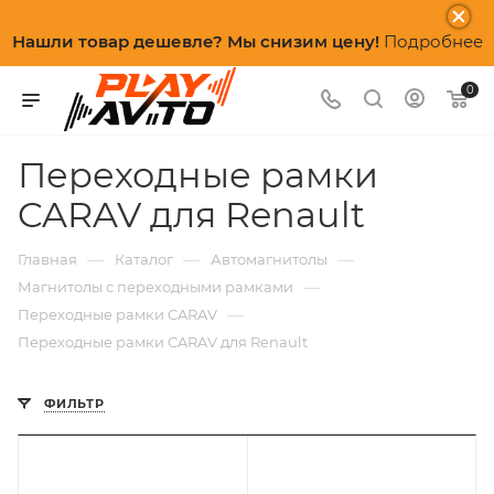
Нашли товар дешевле? Мы снизим цену!
Подробнее
0
Переходные рамки
CARAV для Renault
—
—
—
Главная
Каталог
Автомагнитолы
—
Магнитолы с переходными рамками
—
Переходные рамки CARAV
Переходные рамки CARAV для Renault
ФИЛЬТР