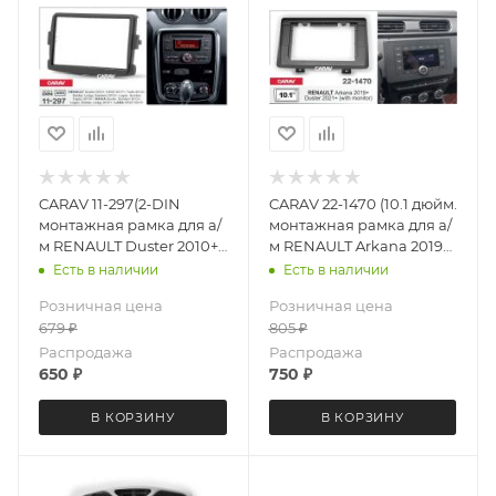
CARAV 11-297(2-DIN
CARAV 22-1470 (10.1 дюйм.
монтажная рамка для а/
монтажная рамка для а/
м RENAULT Duster 2010+
м RENAULT Arkana 2019+;
Logan, Captur, Symbol
Duster 2021+ (без
Есть в наличии
Есть в наличии
2013+ NISSAN Terrano
монитора)
Розничная цена
Розничная цена
2017+ / LADA XRAY 2015+
679
₽
805
₽
Распродажа
Распродажа
650
₽
750
₽
В КОРЗИНУ
В КОРЗИНУ