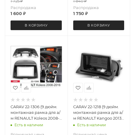
1 725
₽
1 840
₽
Распродажа
Распродажа
1 600
₽
1 750
₽
В КОРЗИНУ
В КОРЗИНУ
CARAV 22-1306 (9 дюйм.
CARAV 22-1218 (9 дюйм.
монтажная рамка для а/
монтажная рамка для а/
м RENAULT Koleos 2008-
м RENAULT Kangoo 2013+
2016)
(руль слева)
Есть в наличии
Есть в наличии
Розничная цена
Розничная цена