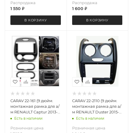
Распродажа
Распродажа
1 550
₽
1 600
₽
В КОРЗИНУ
В КОРЗИНУ
CARAV 22-161 (9 дюйм.
CARAV 22-2110 (9 дюйм.
монтажная рамка для а/
монтажная рамка для а/
м RENAULT Captur 2013-
м RENAULT Duster 2015-
19; Kaptur 2016+
22 LADA Largus 2021+
Есть в наличии
Есть в наличии
(Ver.2 / Black)
Розничная цена
Розничная цена