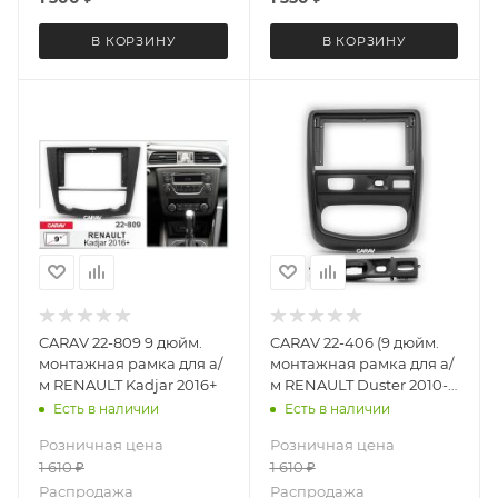
В КОРЗИНУ
В КОРЗИНУ
CARAV 22-809 9 дюйм.
CARAV 22-406 (9 дюйм.
монтажная рамка для а/
монтажная рамка для а/
м RENAULT Kadjar 2016+
м RENAULT Duster 2010-
2015 / NISSAN Terrano
Есть в наличии
Есть в наличии
2013+ (руль слева)
Розничная цена
Розничная цена
1 610
₽
1 610
₽
Распродажа
Распродажа