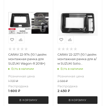
CARAV 22-974 (10.1 дюйм.
CARAV 22-2271 (10.1 дюйм.
монтажная рамка для
монтажная рамка для а/
SUZUKI Wagon-R 2018+)
м SUZUKI Solio
(MA27S/MA37S) 2020+
Есть в наличии
Есть в наличии
(Right wheel)
Розничная цена
Розничная цена
1 737
₽
2 588
₽
Распродажа
Распродажа
1 600
₽
2 450
₽
В КОРЗИНУ
В КОРЗИНУ