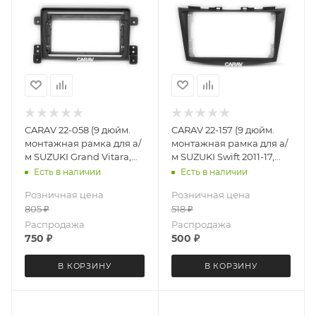
CARAV 22-058 (9 дюйм.
CARAV 22-157 (9 дюйм.
монтажная рамка для а/
монтажная рамка для а/
м SUZUKI Grand Vitara,
м SUZUKI Swift 2011-17,
Escudo 2005+
Ertiga 2012-17 (черный)
Есть в наличии
Есть в наличии
Розничная цена
Розничная цена
805
₽
518
₽
Распродажа
Распродажа
750
₽
500
₽
В КОРЗИНУ
В КОРЗИНУ