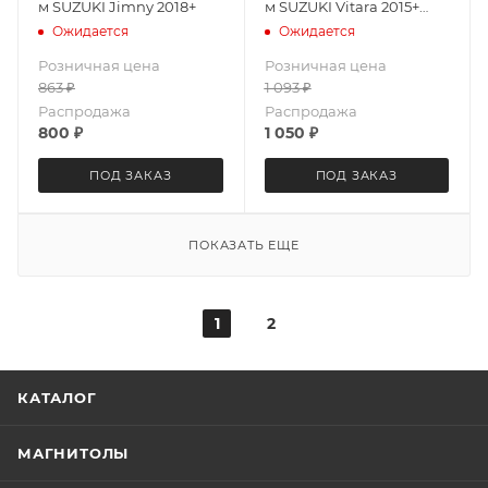
м SUZUKI Jimny 2018+
м SUZUKI Vitara 2015+
(черный)
Ожидается
Ожидается
Розничная цена
Розничная цена
863
₽
1 093
₽
Распродажа
Распродажа
800
₽
1 050
₽
ПОД ЗАКАЗ
ПОД ЗАКАЗ
ПОКАЗАТЬ ЕЩЕ
1
2
КАТАЛОГ
МАГНИТОЛЫ