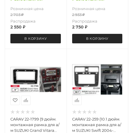
MITSUBISHI Delica D:2
Delica (MB15) 2011-15
Розничная цена
Розничная цена
2015-2020 черный лак
2 703
₽
2 933
₽
Распродажа
Распродажа
2 550
₽
2 750
₽
В КОРЗИНУ
В КОРЗИНУ
CARAV 22-1799 (9 дюйм.
CARAV 22-259 (10.1 дюйм.
монтажная рамка для а/
монтажная рамка для а/
м SUZUKI Grand Vitara
м SUZUKI Swift 2004-