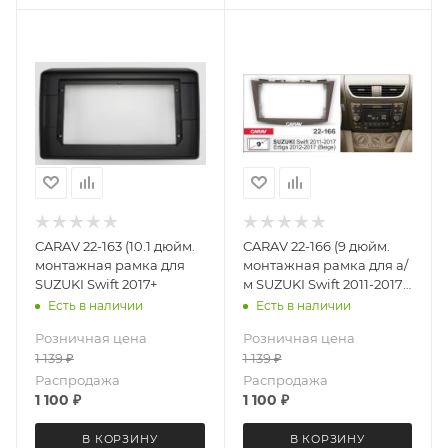
CARAV 22-163 (10.1 дюйм.
CARAV 22-166 (9 дюйм.
монтажная рамка для
монтажная рамка для а/
SUZUKI Swift 2017+
м SUZUKI Swift 2011-2017;
Ertiga 2012-2017
Есть в наличии
Есть в наличии
Розничная цена
Розничная цена
1 139
₽
1 139
₽
Распродажа
Распродажа
1 100
₽
1 100
₽
В КОРЗИНУ
В КОРЗИНУ