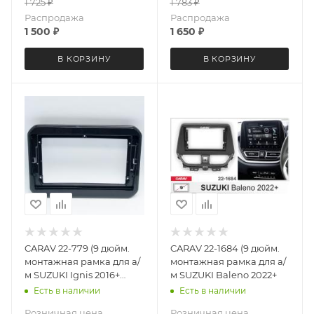
1 725
₽
1 783
₽
Распродажа
Распродажа
1 500
₽
1 650
₽
В КОРЗИНУ
В КОРЗИНУ
CARAV 22-779 (9 дюйм.
CARAV 22-1684 (9 дюйм.
монтажная рамка для а/
монтажная рамка для а/
м SUZUKI Ignis 2016+
м SUZUKI Baleno 2022+
(Gloss black)
Есть в наличии
Есть в наличии
Розничная цена
Розничная цена