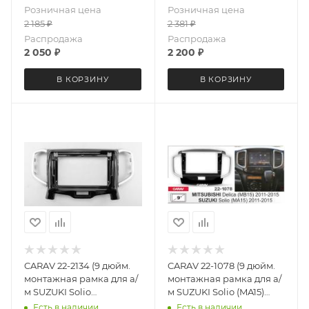
Розничная цена
Розничная цена
2 185
₽
2 381
₽
Распродажа
Распродажа
2 050
₽
2 200
₽
В КОРЗИНУ
В КОРЗИНУ
CARAV 22-2134 (9 дюйм.
CARAV 22-1078 (9 дюйм.
монтажная рамка для а/
монтажная рамка для а/
м SUZUKI Solio
м SUZUKI Solio (MA15)
MA26/MA36 2015-2020
2011-15 / MITSUBISHI
Есть в наличии
Есть в наличии