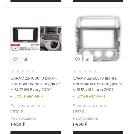
CARAV 22-1098 (9 дюйм.
CARAV 22-365 (9 дюйм.
монтажная рамка для а/
монтажная рамка для а/
м SUZUKI Every 2004-
м SUZUKI Liana 2001-
2014 / DAIHATSU Hijet
2007
Есть в наличии
Есть в наличии
2004-2014
Розничная цена
Розничная цена
1 530
₽
1 553
₽
Распродажа
Распродажа
1 450
₽
1 450
₽