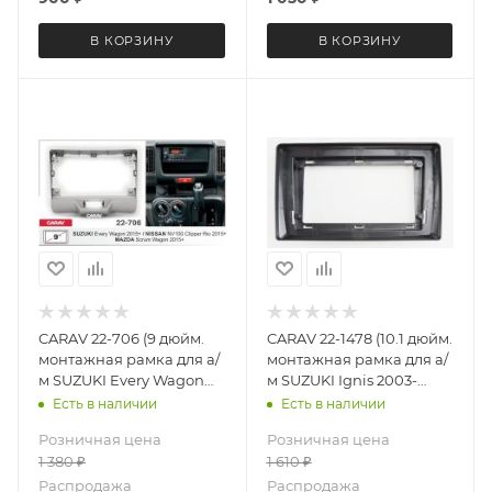
В КОРЗИНУ
В КОРЗИНУ
CARAV 22-706 (9 дюйм.
CARAV 22-1478 (10.1 дюйм.
монтажная рамка для а/
монтажная рамка для а/
м SUZUKI Every Wagon
м SUZUKI Ignis 2003-
2015+ / NISSAN NV100
2008)
Есть в наличии
Есть в наличии
Clipper Rio 2015+ / MAZDA
Розничная цена
Розничная цена
Scrum Wagon 2015+
1 380
₽
1 610
₽
Распродажа
Распродажа