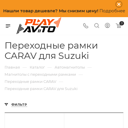
Нашли товар дешевле? Мы снизим цену!
Подробнее
0
Переходные рамки
CARAV для Suzuki
—
—
—
Главная
Каталог
Автомагнитолы
—
Магнитолы с переходными рамками
—
Переходные рамки CARAV
Переходные рамки CARAV для Suzuki
ФИЛЬТР