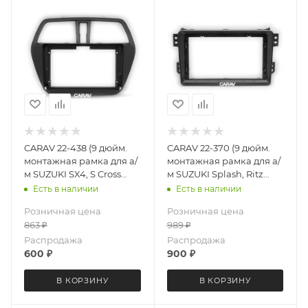
CARAV 22-438 (9 дюйм.
CARAV 22-370 (9 дюйм.
монтажная рамка для а/
монтажная рамка для а/
м SUZUKI SX4, S Cross
м SUZUKI Splash, Ritz
2013+
2008-2012 / OPEL Agila
Есть в наличии
Есть в наличии
2008-2014
Розничная цена
Розничная цена
863
₽
989
₽
Распродажа
Распродажа
600
₽
900
₽
В КОРЗИНУ
В КОРЗИНУ