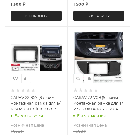
1 300
₽
1 500
₽
В КОРЗИНУ
В КОРЗИНУ
CARAV 22-957 (9 дюйм.
CARAV 22-709 (9 дюйм.
монтажная рамка для а/
монтажная рамка для а/
м SUZUKI Ertiga 2018+ /
м SUZUKI Alto K10 2014-
глянцевый черный цвет
2019 (только для а/м с
Есть в наличии
Есть в наличии
рулем справа) /
Розничная цена
Розничная цена
глянцевый черный цвет
1 668
₽
1 668
₽