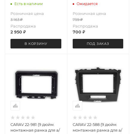
1998-2005 (только для а/м
2010; Dzire 2008-2010
Есть в наличии
Ожидается
с рулем слева)
Розничная цена
Розничная цена
3 163
₽
759
₽
Распродажа
Распродажа
2 950
₽
700
₽
В КОРЗИНУ
ПОД ЗАКАЗ
CARAV 22-981 (9 дюйм.
CARAV 22-588 (9 дюйм.
монтажная рамка для а/
монтажная рамка для а/