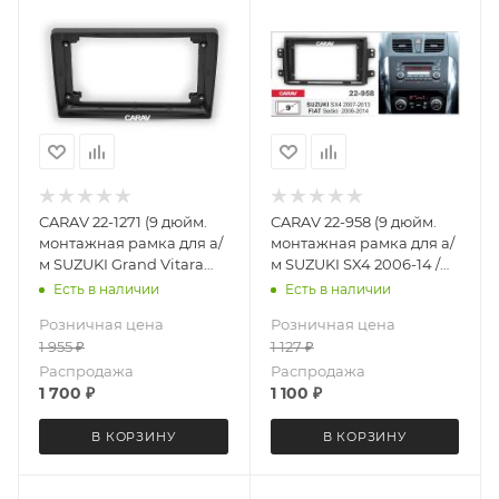
CARAV 22-1271 (9 дюйм.
CARAV 22-958 (9 дюйм.
монтажная рамка для а/
монтажная рамка для а/
м SUZUKI Grand Vitara
м SUZUKI SX4 2006-14 /
XL-7, Grand Escudo XL-7
FIAT Sedici 2005-14
Есть в наличии
Есть в наличии
1998-2006
Розничная цена
Розничная цена
1 955
₽
1 127
₽
Распродажа
Распродажа
1 700
₽
1 100
₽
В КОРЗИНУ
В КОРЗИНУ